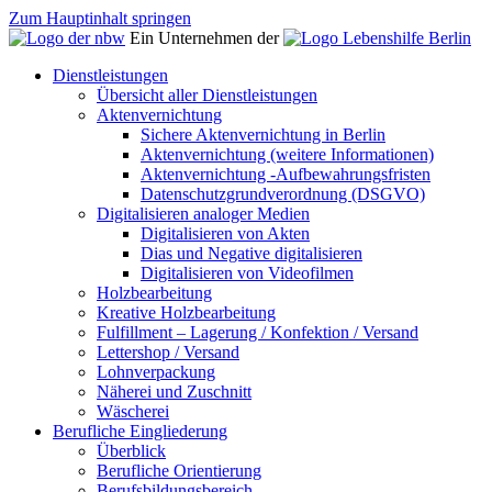
Zum Hauptinhalt springen
Ein Unternehmen der
Dienstleistungen
Übersicht aller Dienstleistungen
Aktenvernichtung
Sichere Aktenvernichtung in Berlin
Aktenvernichtung (weitere Informationen)
Aktenvernichtung -Aufbewahrungsfristen
Datenschutzgrundverordnung (DSGVO)
Digitalisieren analoger Medien
Digitalisieren von Akten
Dias und Negative digitalisieren
Digitalisieren von Videofilmen
Holzbearbeitung
Kreative Holzbearbeitung
Fulfillment – Lagerung / Konfektion / Versand
Lettershop / Versand
Lohnverpackung
Näherei und Zuschnitt
Wäscherei
Berufliche Eingliederung
Überblick
Berufliche Orientierung
Berufsbildungsbereich