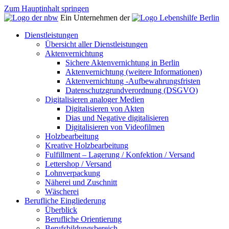
Zum Hauptinhalt springen
Ein Unternehmen der
Dienstleistungen
Übersicht aller Dienstleistungen
Aktenvernichtung
Sichere Aktenvernichtung in Berlin
Aktenvernichtung (weitere Informationen)
Aktenvernichtung -Aufbewahrungsfristen
Datenschutzgrundverordnung (DSGVO)
Digitalisieren analoger Medien
Digitalisieren von Akten
Dias und Negative digitalisieren
Digitalisieren von Videofilmen
Holzbearbeitung
Kreative Holzbearbeitung
Fulfillment – Lagerung / Konfektion / Versand
Lettershop / Versand
Lohnverpackung
Näherei und Zuschnitt
Wäscherei
Berufliche Eingliederung
Überblick
Berufliche Orientierung
Berufsbildungsbereich