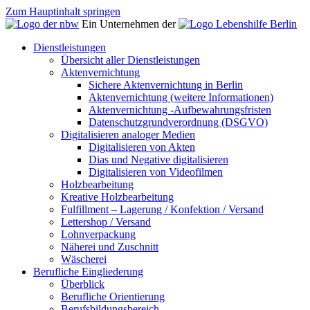
Zum Hauptinhalt springen
Ein Unternehmen der
Dienstleistungen
Übersicht aller Dienstleistungen
Aktenvernichtung
Sichere Aktenvernichtung in Berlin
Aktenvernichtung (weitere Informationen)
Aktenvernichtung -Aufbewahrungsfristen
Datenschutzgrundverordnung (DSGVO)
Digitalisieren analoger Medien
Digitalisieren von Akten
Dias und Negative digitalisieren
Digitalisieren von Videofilmen
Holzbearbeitung
Kreative Holzbearbeitung
Fulfillment – Lagerung / Konfektion / Versand
Lettershop / Versand
Lohnverpackung
Näherei und Zuschnitt
Wäscherei
Berufliche Eingliederung
Überblick
Berufliche Orientierung
Berufsbildungsbereich