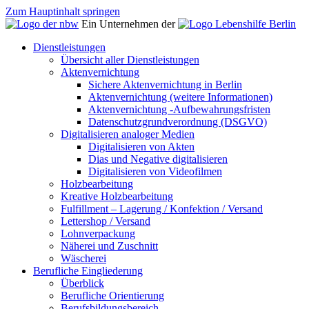
Zum Hauptinhalt springen
Ein Unternehmen der
Dienstleistungen
Übersicht aller Dienstleistungen
Aktenvernichtung
Sichere Aktenvernichtung in Berlin
Aktenvernichtung (weitere Informationen)
Aktenvernichtung -Aufbewahrungsfristen
Datenschutzgrundverordnung (DSGVO)
Digitalisieren analoger Medien
Digitalisieren von Akten
Dias und Negative digitalisieren
Digitalisieren von Videofilmen
Holzbearbeitung
Kreative Holzbearbeitung
Fulfillment – Lagerung / Konfektion / Versand
Lettershop / Versand
Lohnverpackung
Näherei und Zuschnitt
Wäscherei
Berufliche Eingliederung
Überblick
Berufliche Orientierung
Berufsbildungsbereich