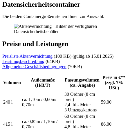
Datensicherheitscontainer
Die beiden Containergrößen stehen Ihnen zur Auswahl:
Preise und Leistungen
Preisliste Aktenvernichtung
(100 KB) (gültig ab 15.01.2025)
Leistungsbeschreibung
(64KB)
Allgemeine Geschäftsbedingungen
(70KB)
Preis in €**
Außenmaße
Fassungsvolumen
Volumen
(zzgl. 7%
(H/B/T)
(ca.-Angabe)
USt.)
30 Ordner (8 cm
ca. 1,10m / 0,60m/
breit)
240 l
59,00
0,70m
2,4 lfd.- Meter
3 Umzugskartons
60 Ordner (8 cm
ca. 0,85m / 1,10m /
breit)
415 l
86,00
0,70m
4,8 lfd.- Meter